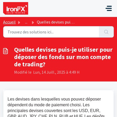
Passer au contenu principal
Accueil
...
Quelles devises puis-je utiliser pour déposer des fonds s...
Quelles devises puis-je utiliser pour
déposer des fonds sur mon compte
de trading?
Modifié le Lun, 14 Juill., 2025 à 4:49 H
Les devises dans lesquelles vous pouvez déposer 
dépendent du mode de paiement choisi. Les 
principales devises couvertes sont les USD, EUR, 
GBP, AUD, JPY, CHF, PLN, RUB et HUF. Les dépôts 